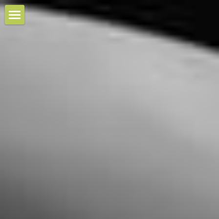
首頁
關於我們
Konftel會議終端
Konftel 視訊會議攝影機
Konftel 70
Konftel Ego
熱銷推薦
Konftel Cam10 商務網路攝影機
Konftel 55Wx
Konftel Cam20 4K高清廣角會議攝影機
Konftel音視訊協作
熱銷推薦專區
Konftel 250
Konftel Cam50 視訊會議光學變焦攝影機
Konftel 70多功能高效揚聲電話
Konftel精選配件
七套裝＆電子白板整合介紹
Konftel 300
C10商務網路攝影機
C10EGO
UC系列鏡頭&套裝
Konftel 300IP
C20 4K高清廣角會議攝影機
C20EGO
其他音視訊品牌
UC10、UC60