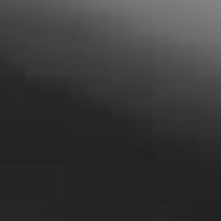
Konftel 300IPx
類比(Analog)會議電話系列
C2070
第三方整合方案
Logitech羅技
Konftel 300Wx
C5055Wx
ClearOne
聯絡我們
Konftel 300Wx-IP
C50300
Lumens
搜索
Konftel 300Mx
C50800
AVER 圓展科技
Konftel 800